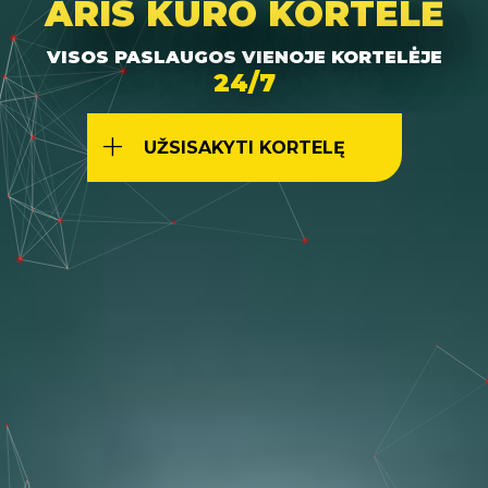
ARIS
GEOGRAFIJA
ARIS KURO KORTELĖ
DEGALINIŲ TINKLAS IR APTARNAVIMAS NUO
VISOS PASLAUGOS VIENOJE KORTELĖJE
30 METŲ KARTU
KINIJOS IKI PORTUGALIJOS
24/7
24/7
TARPTAUTINIS DEGALINIŲ
TINKLAS
UŽSISAKYTI KORTELĘ
EITI Į ŽEMĖLAPĮ
DAUGIAU