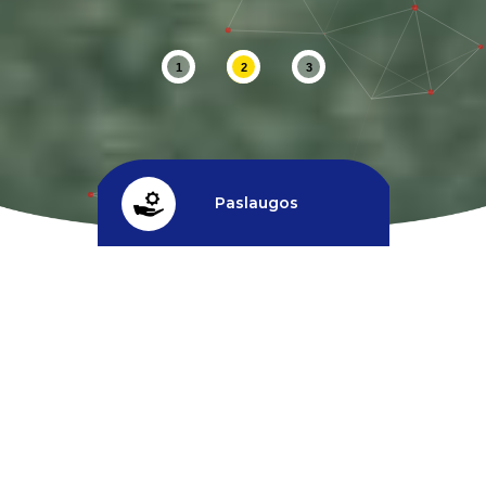
1
2
3
Paslaugos
Kreditas
^
Nuolaidos