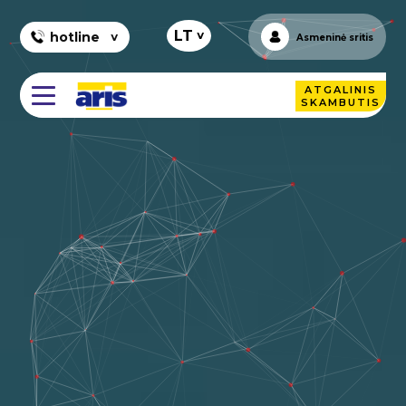
+
LT
hotline
Asmeninė sritis
ATGALINIS
SKAMBUTIS