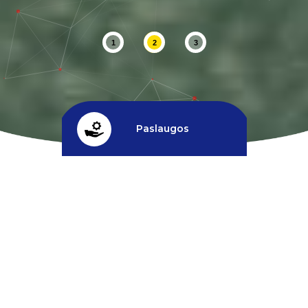
1
2
3
Paslaugos
Kreditas
^
Nuolaidos