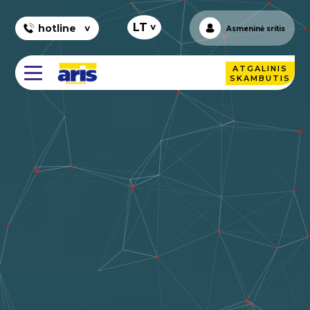
+
LT
hotline
Asmeninė sritis
ATGALINIS
SKAMBUTIS