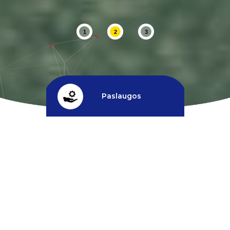
1
2
3
Paslaugos
Kreditas
^
Nuolaidos